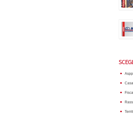
SCEG
Aspp
Cas
Fisca
Rass
Terri