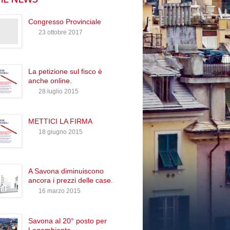
Congresso Provinciale
23 ottobre 2017
La petizione sul fisco è
anche online.
28 luglio 2015
METTICI LA FIRMA
18 giugno 2015
A Savona diminuiscono
ancora i prezzi delle case.
16 marzo 2015
Savona al 20° posto per