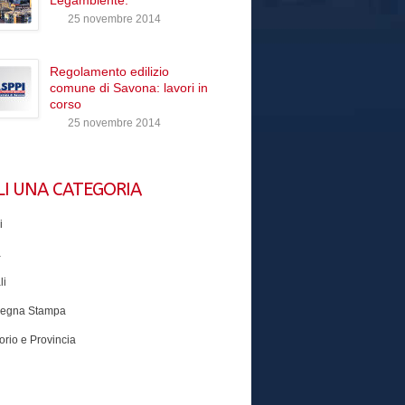
Legambiente.
25 novembre 2014
Regolamento edilizio
comune di Savona: lavori in
corso
25 novembre 2014
LI UNA CATEGORIA
i
a
li
egna Stampa
torio e Provincia